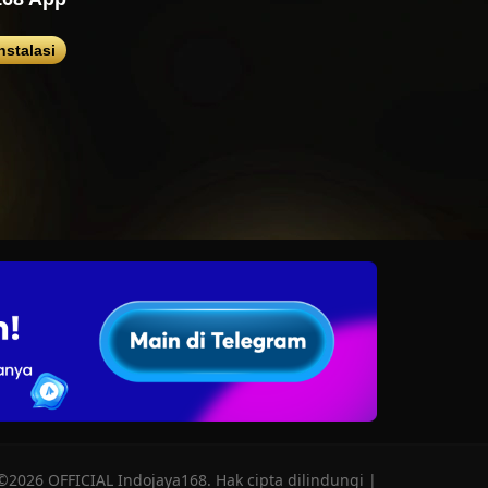
nstalasi
©2026 OFFICIAL Indojaya168. Hak cipta dilindungi |