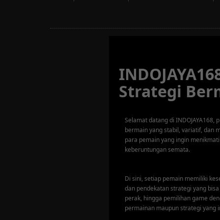
INDOJAYA168:
Strategi Ber
Selamat datang di INDOJAYA168, pl
bermain yang stabil, variatif, da
para pemain yang ingin menikmati
keberuntungan semata.
Di sini, setiap pemain memiliki 
dan pendekatan strategi yang bisa
perak, hingga pemilihan game den
permainan maupun strategi yang in