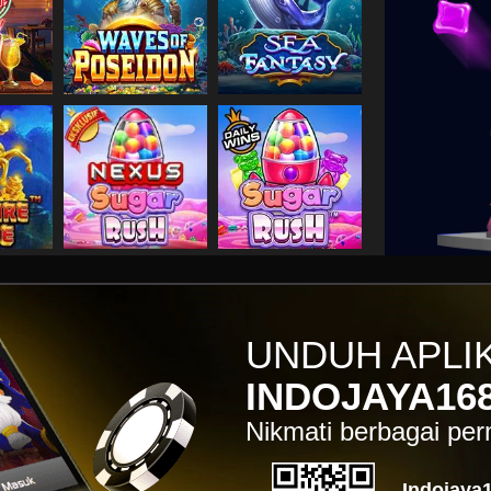
UNDUH APLIK
INDOJAYA16
Nikmati berbagai pe
Indojaya