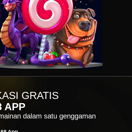
ASI GRATIS
8 APP
rmainan dalam satu genggaman
168 App