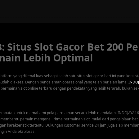
 Situs Slot Gacor Bet 200 P
main Lebih Optimal
atform yang dikenal luas sebagai salah satu situs slot gacor hari ini yang kon
n mudah diakses. Dengan pengalaman operasional yang telah berjalan lama,
INDO
 permainan slot online terbaru dengan pendekatan yang lebih terarah, bukan 
kesempatan untuk memahami pola permainan secara lebih mendalam. INDOJAYA16
 membantu pemain mengenali ritme permainan slot, mulai dari pengelolaan bet ke
gan karakteristik tertentu. Dukungan customer service 24 jam juga siap memb
gin Anda eksplorasi.