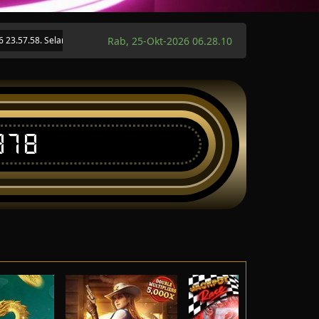
Rab, 25-Okt-2026 06.28.10
58. Selama waktu ini, AdvantPlay Mini Game permainan tidak akan tersedia. K
,850