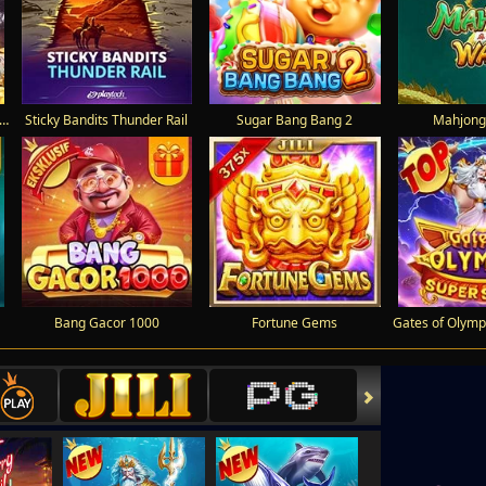
hjong Wins 3 – Black Scatter
Sticky Bandits Thunder Rail
Sugar Bang Bang 2
Mahjong
Bang Gacor 1000
Fortune Gems