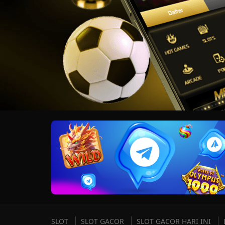
IDR
3,712,000.00
Aztec Gems Deluxe™
hend****2
IDR
3,178,000.00
Gates of Gatot Kaca 1000
zeusba****u
IDR
3,026,000.00
Gates of Olympus 1000
zeusba****u
IDR
2,779,500.00
Gates of Olympus 1000
di****1
IDR
2,664,000.00
Mahjong Wins 3 – Black
Scatter
SLOT
SLOT GACOR
SLOT GACOR HARI INI