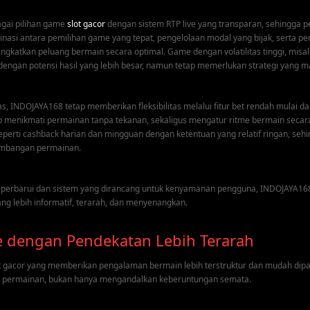
gai pilihan game
slot gacor
dengan sistem RTP live yang transparan, sehingga 
nasi antara pemilihan game yang tepat, pengelolaan modal yang bijak, serta p
ingkatkan peluang bermain secara optimal. Game dengan volatilitas tinggi, mis
engan potensi hasil yang lebih besar, namun tetap memerlukan strategi yang m
, INDOJAYA168 tetap memberikan fleksibilitas melalui fitur bet rendah mulai dar
menikmati permainan tanpa tekanan, sekaligus mengatur ritme bermain secara le
seperti cashback harian dan mingguan dengan ketentuan yang relatif ringan, seh
imbangan permainan.
diperbarui dan sistem yang dirancang untuk kenyamanan pengguna, INDOJAYA1
ng lebih informatif, terarah, dan menyenangkan.
ne dengan Pendekatan Lebih Terarah
t gacor yang memberikan pengalaman bermain lebih terstruktur dan mudah dipah
permainan, bukan hanya mengandalkan keberuntungan semata.